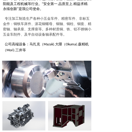
阳能及工程机械等行业。“安全第一.品质至上.精益求精.
永续创新”是我公司使命。
专注加工制造生产各种小五金车件、精密车件、非标五
金件：铜铁车床件、滚花铜螺母、铜轴、铜柱、铜套、精
密轴、轴承座、支撑座等。多种材质铜、铁、铝不锈钢小
五金车削件、及半自动设备轴承配件等。
公司高端设备：马扎克（
大隈（
森精机
M
azak).
Okuma).
（
三井等
Mori).