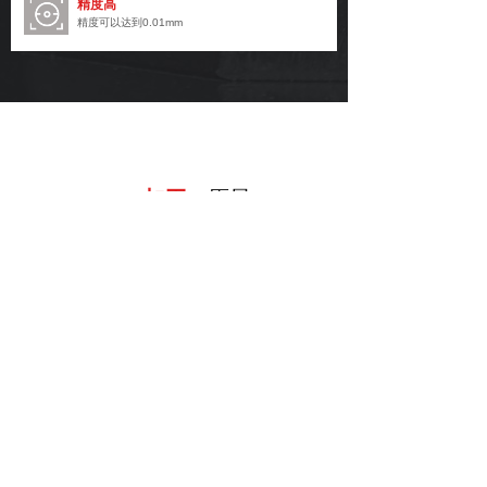
精度高
精度可以达到0.01mm
CNC加工
· 愿景
工艺标准我们分厘不让 / 客户服务至诚至善
筛选出满足您需求的产品小样测试直到合格
或提供样品我们打样寄出，直到确认质量合格为止