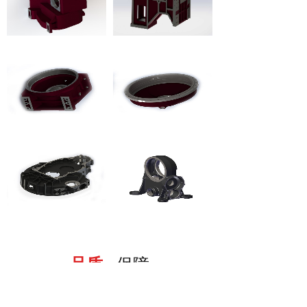
GY
ALM
WF-1
WF-2
DM
HF
品质
·
保障
工艺标准我们分厘不让 / 客户服务至诚至善